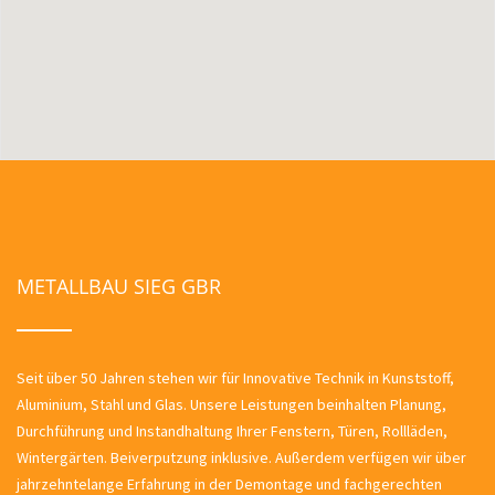
METALLBAU SIEG GBR
Seit über 50 Jahren stehen wir für Innovative Technik in Kunststoff,
Aluminium, Stahl und Glas. Unsere Leistungen beinhalten Planung,
Durchführung und Instandhaltung Ihrer Fenstern, Türen, Rollläden,
Wintergärten. Beiverputzung inklusive. Außerdem verfügen wir über
jahrzehntelange Erfahrung in der Demontage und fachgerechten